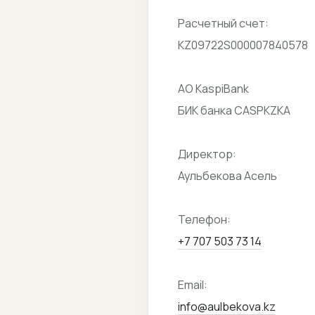
Расчетный счет:
KZ09722S000007840578
АО KaspiBank
БИК банка CASPKZKA
Директор:
Аульбекова Асель
+7 707 503 73 14
info@aulbekova.kz