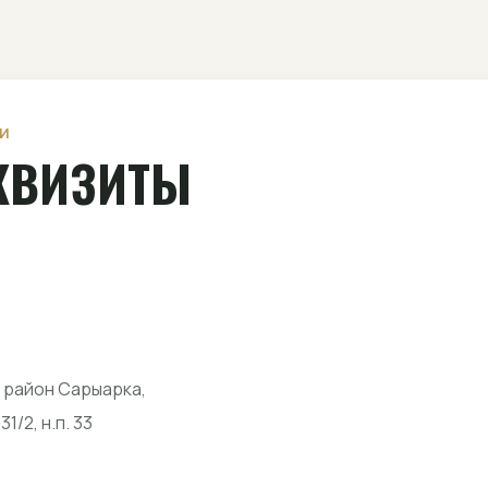
И
КВИЗИТЫ
, район Сарыарка,
/2, н.п. 33