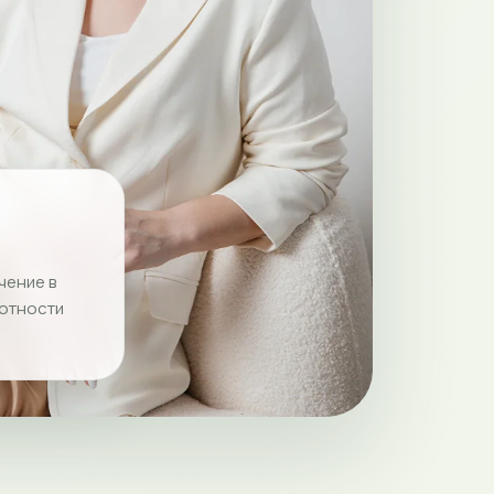
чение в
отности