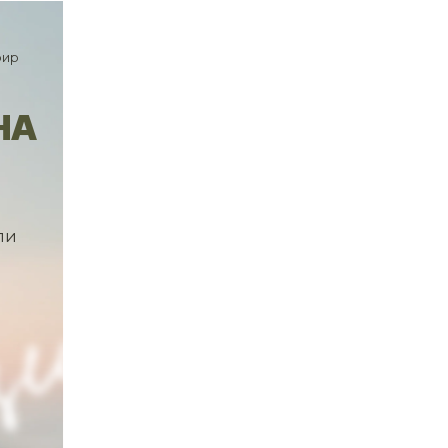
фир
НА
ли