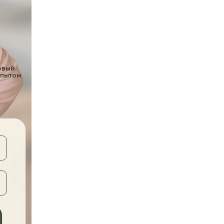
овый
 опытом